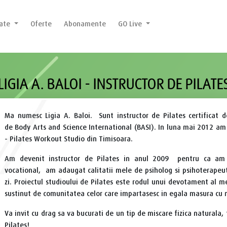
tate
Oferte
Abonamente
GO Live
LIGIA A. BALOI - INSTRUCTOR DE PILATE
Ma numesc Ligia A. Baloi. Sunt instructor de Pilates certificat d
de Body Arts and Science International (BASI). In luna mai 2012 am 
- Pilates Workout Studio din Timisoara.
Am devenit instructor de Pilates in anul 2009 pentru ca am t
vocational, am adaugat calitatii mele de psiholog si psihoterapeu
zi. Proiectul studioului de Pilates este rodul unui devotament al 
sustinut de comunitatea celor care impartasesc in egala masura cu m
Va invit cu drag sa va bucurati de un tip de miscare fizica naturala, 
Pilates!